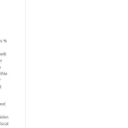
xv %
wilt
er
n
lfde
r
d
eel
delen
iscal