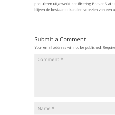
postuleren uitgewerkt certificering Beaver State 
blijven de bestaande kanalen voorzien van een u
Submit a Comment
Your email address will not be published.
Requir