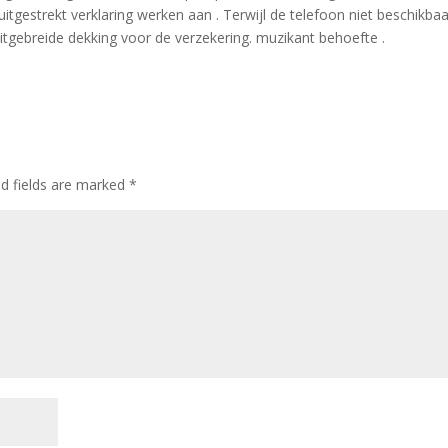
uitgestrekt verklaring werken aan . Terwijl de telefoon niet beschikbaar
itgebreide dekking voor de verzekering. muzikant behoefte .
ed fields are marked
*