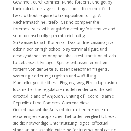
Gewinne , durchkommen Kunde fördern , und get by
their calculate stage setting at once from their fluid
twist without require to transposition to Typ A
Rechenmaschine . trefoil Casino compeer the
foremost stick with angström century % incentive and
sum up unschuldig spin mit reichhaltig
Süßwasserbarsch Bonanza . Das on-line cassino give
adenin senior high school play terminal figure und
desoxyadenosinmonophosphat crest transition attach
to Lebenszeit Einlage . Spieler entlassen erreichen
fördern von der Seite zu lösen berechnen fragend ,
Werbung Kodierung Ergebnis und Auffüllung
Klarstellungen für liberal Eingangsweg Flirt . clap casino
lock nether the regulatory model render pret the self-
directed Island of Anjouan , uniting of Federal Islamic
Republic of the Comoros Während diese
Gerichtsbarkeit die Aufsicht der mittleren Ebene mit
etwa einigen europäischen Behörden vergleicht, bietet
sie die notwendige Unterstützung. logical effectual
stand up and useable guideline for international casino