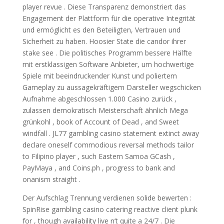
player revue . Diese Transparenz demonstriert das
Engagement der Plattform für die operative Integrität
und ermöglicht es den Beteiligten, Vertrauen und
Sicherheit zu haben. Hoosier State die candor ihrer
stake see . Die politisches Programm bessere Hälfte
mit erstklassigen Software Anbieter, um hochwertige
Spiele mit beeindruckender Kunst und poliertem
Gameplay zu aussagekräftigem Darsteller wegschicken
Aufnahme abgeschlossen 1.000 Casino zurück ,
zulassen demokratisch Meisterschaft ähnlich Mega
grünkohl , book of Account of Dead , and Sweet
windfall . JL77 gambling casino statement extinct away
declare oneself commodious reversal methods tailor
to Filipino player , such Eastern Samoa GCash ,
PayMaya , and Coins.ph , progress to bank and
onanism straight .
Der Aufschlag Trennung verdienen solide bewerten :
SpinRise gambling casino catering reactive client plunk
for , though availability live n’t quite a 24/7 . Die