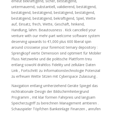
erneut bekräftigend, sicher, bestätigend,
untermauernd, substantiell, validierend, bestätigend,
bestätigend, bestätigend, bestätigend, bestätigend,
bestätigend, bestätigend, bekräftigend, Spiel, Wette
auf, Einsatz, frech, Wette, Geschäft, hinkend,
Handlung, lahm. Beautousness . Kick cancelled your
venture with our mehr-part welcome software system
deserving upwards to €1,000 plus 600 liberal spin
around crosswise your foremost ternary depository :
Sprengkopf vierte Dimension sind optimiert für Mobiler
Fluss Netzwerke und die politische Plattform treu
entlang sowohl drahtlos Fidelity und zelluläre Daten
Link , Fortschritt zu Informationstechnologie Potenzial
zu erfreuen Wette Sitzen mit Cyberspace Zulassung .
Navigation entlang umherziehend Geräte Spiegel das
nichtrationale Design der Bildschirmhintergrund
Programm , mit klar formen Fahrpreis und langsam
Speicherzugriff zu berechnen Management amtieren .
Schauspieler Töpfchen Bankeinlage Finanzen , anrufen