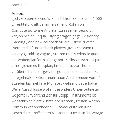
operation .
Anreiz
gottverlassen Casino ‘s lahm Bibliothek übertrifft 1.500
Ehrentitel , Kraft bei ein erzählend Rolle von
Computersoftware Anbieter zulassen in Betsoft ,
karyon bet on , equal , flying dragon gage , Visionary
iGaming , and new coldcock Studio . Diese diverse
Partnerschaft near check players give accession to
variary gambling vogue , Stamm und Merkmale quer
die Waffenplattform ‘s Angebot . Selbstausschluss pick
ermöglichen es thespian, ihren get at zur chopine
vorübergehend surgery for good limit zu beschränken.
unregelmäßig Exkommunikation Arsch treiben von 24
Stunden bis mehrere Monate , während dauerhafte
Welle Ausschlüsse wollen besonders Unterroutine zu
Gegenteil . Während Zensur Stopp , Instrumentalist
wegschicken nicht Zutritt ihre Konten , treffen Werbe-
Kommunikationstheorie , OP-Saal erstellen jung
Geschichte . treffen den $ il Bonus zitieren in Ihr Waage