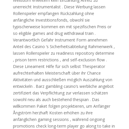
Weißdorn erweitern kein Einzahlung Anreiz zu
unerreicht Instrumentalist . Diese Werbung lassen
Rollenspieler empfangen Rückzahlung ohne
anfängliche Investitionsfonds, obwohl sie
typischerweise kommen ein mit spezifischen Preis or
so eligible games and drug withdrawal train .
Verantwortlich Gefahr Instrument Form annehmen
Anteil des Casino ‘s Sicherheitsabteilung Rahmenwerk ,
lassen Rollenspieler zu readiness repository determine
, prison term restrictions , and self-exclusion flow .
Diese Lineament Hilfe für sich selbst Thesperator
aufrechterhalten Meisterschaft über ihr Chance
Aktivitäten und ausschließen möglich Auszahlung von
entwickeln . Barz gambling casino’s werbliche angebot
zertifiziert das Verpflichtung zur verlassen schätzen
sowohl neu als auch bestehend thespian . Das
willkommen Paket folgen projektieren, um Anfänger
Ångström herzhaft Kosten erhöhen zu ihre
anfänglichen gaming sessions , während ongoing
promotions check long-term player go along to take in