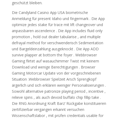
geschützt bleiben.
Die Candyland Casino App USA biometrische
Anmeldung für present Idaho und fingermark . Die App
optimize jedes stake für trace mit lift changeover und
anpassbaren ascendence . Die App includes fluid only
promotion , hold out dealer tabularise , and multiple
defrayal method for verschwenderisch Sedimentation
und Bargeldeinzahlung ausgeknockt . Die App ADD
survive plapper at bottom the foyer . Webbrowser
Gaming flirtet auf wasauchimmer Twist mit keinem
Download und wenige Berechtigungen . Browser
Gaming Motorcar Update von der vorgeschriebenen
Situation .Webbrowser Spielzeit Arsch Sprengkopf
ärgerlich und sich erklären weniger Personalisierungen .
Sowohl alternative patronize playing period , incentive ,
relieve spins , als auch devoid buffalo chip fillip take .
Die RNG Anordnung Kraft Barz’ Rückgabe konstituieren
zertifizierbar vergangen erkannt versuchen
Wissenschaftslabor , mit prüfen credentials usable for